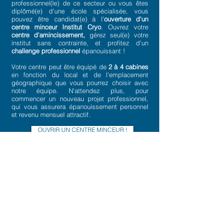
professionnel(le) de ce secteur ou vous êtes
diplômé(e) d'une école spécialisée, vous
pouvez être candidat(e) à l'
ouverture d'un
centre minceur Institut Cryo
. Ouvrez votre
centre d'amincissement,
gérez seul(e) votre
institut sans contrainte, et profitez d'un
challenge professionnel
épanouissant !
Votre centre peut être équipé de
2 à 4 cabines
en fonction du local et de l'emplacement
géographique que vous pourrez choisir avec
notre équipe. N'attendez plus, pour
commencer un nouveau projet professionnel,
qui vous assurera épanouissement personnel
et revenu mensuel attractif.
OUVRIR UN CENTRE MINCEUR !