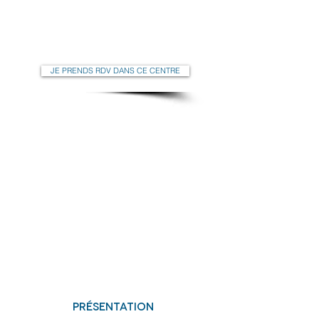
OUVERT 7J/7
du lundi au samedi de 8h30 à 21h
le dimanche de 10h à 19h
JE PRENDS RDV DANS CE CENTRE
présentation