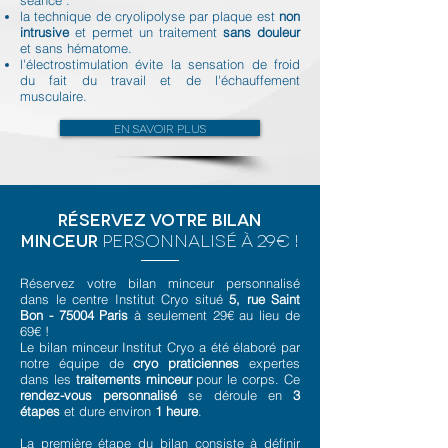
séance :
la technique de cryolipolyse par plaque est
non
intrusive
et permet un traitement
sans douleur
et sans hématome.
l'électrostimulation évite la sensation de froid
du fait du travail et de l'échauffement
musculaire.
En savoir plus
réservez votre bilan
minceur
personnalisé à 29€ !
Réservez votre bilan minceur personnalisé
dans le centre Institut Cryo situé
5, rue Saint
Bon
- 75004 Paris
à seulement 29€ au lieu de
69€ !
Le bilan minceur Institut Cryo a été élaboré par
notre équipe de
cryo praticiennes
expertes
dans les
traitements minceur
pour le corps.
Ce
rendez-vous personnalisé
se déroule en
3
étapes
et dure environ
1 heure
.
La première étape du bilan consiste à définir