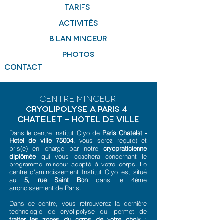
tarifs
activités
bilan minceur
photos
Contact
centre minceur
cryolipolyse A paris 4
CHATELET - HOTEL DE VILLE
Dans le centre Institut Cryo de
Paris Chatelet -
Hotel de ville 75004
, vous serez reçu(e) et
pris(e) en charge par notre
cryopraticienne
diplômée
qui vous coachera concernant le
programme minceur adapté à votre corps. Le
centre d'amincissement Institut Cryo est situé
au
5, rue Saint Bon
dans le 4ème
arrondissement de Paris.
Dans ce centre, vous retrouverez la dernière
technologie de cryolipolyse qui permet de
traiter les zones du corps de votre choix
: