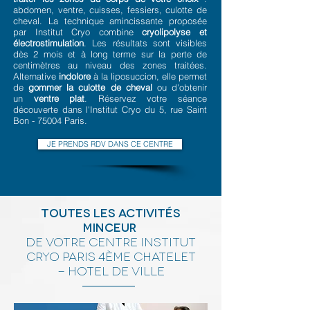
abdomen, ventre, cuisses, fessiers, culotte de
cheval. La technique amincissante proposée
par Institut Cryo combine
cryolipolyse et
électrostimulation
. Les résultats sont visibles
dès 2 mois et à long terme sur la perte de
centimètres au niveau des zones traitées.
Alternative
indolore
à la liposuccion, elle permet
de
gommer la culotte de cheval
ou d'obtenir
un
ventre plat
. Réservez votre séance
découverte dans l'Institut Cryo du 5, rue Saint
Bon - 75004 Paris.
JE PRENDS RDV DANS CE CENTRE
Toutes les activités
minceur
de votre centre
institut
cryo
paris 4ème Chatelet
- hotel de ville