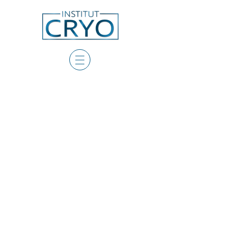
CENTRE INSTITUT CRYO
PARIS 4ème
CHATELET - HOTEL DE VILLE
5 rue SAINT BON
75004 paris
(chez point soleil)
Tél :
0145321377